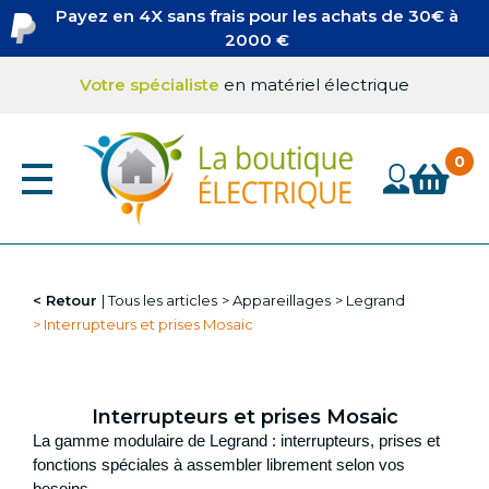
Aller
Projecteur LED à prix discount
Payez en 4X sans frais pour les achats de 30€ à
au
2000 €
Ampoules LED à prix discount
contenu
Divers
principal
Votre spécialiste
en matériel électrique
Sécurité incendie
Sonnette et Visiophonie
Accessoires Connexion
Câbles, fileries, gaine vide
Boites de dérivation
Boites générique
Boites LEGRAND
COLSON
Retour
Tous les articles
Appareillages
Legrand
Interrupteurs et prises Mosaic
Câbles
Interrupteurs et prises Mosaic
La gamme modulaire de Legrand : interrupteurs, prises et
fonctions spéciales à assembler librement selon vos
besoins.