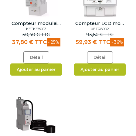
Compteur modulaire monophasé 80A
Compteur LCD modulaire tétra 80A certifié MID
KETKE8003
KETR8002
50,40 € TTC
93,60 € TTC
37,80 € TTC
59,93 € TTC
- 25%
- 36%
Détail
Détail
Ajouter au panier
Ajouter au panier