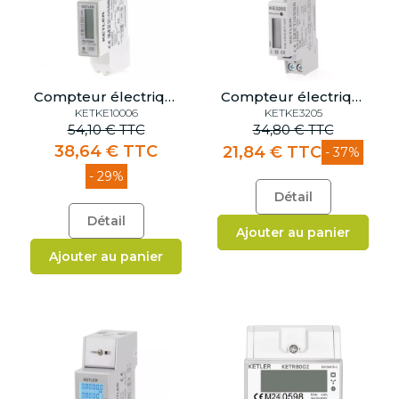
Compteur électrique monophasé 100 A
Compteur électrique monophasé 45
KETKE10006
KETKE3205
54,10 € TTC
34,80 € TTC
38,64 € TTC
21,84 € TTC
- 37%
- 29%
Détail
Détail
Ajouter au panier
Ajouter au panier