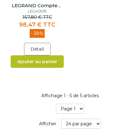
LEGRAND Compteur d'énergie connecté Drivia with Netatmo - 1 tore 80a - 412015
LEG412015
157,80 € TTC
98,47 € TTC
- 38%
Détail
Ajouter au panier
Affichage
1
-
5
de
5
articles
Afficher