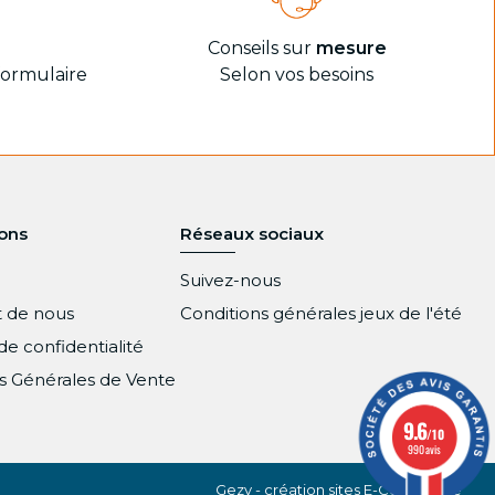
4
Conseils sur
mesure
formulaire
Selon vos besoins
ions
Réseaux sociaux
Suivez-nous
nt de nous
Conditions générales jeux de l'été
de confidentialité
s Générales de Vente
9.6
/10
990 avis
Gezy - création sites E-Commerce