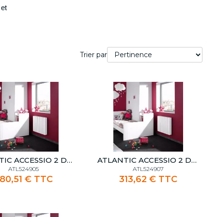
 et
Détail
outer au panier
Trier par
erie
ATLANTIC ACCESSIO 2 DIGITAL 500W BLANC
ATLANTIC ACCESSIO 2 DIGITAL 750W BLANC
ATL524905
ATL524907
80,51 € TTC
313,62 € TTC