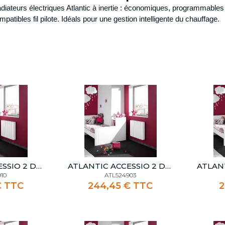
diateurs électriques Atlantic à inertie : économiques, programmables
Disjoncteurs auto
 différentiel auto
l
Détail
mpatibles fil pilote. Idéals pour une gestion intelligente du chauffage.
Disjoncteurs à vis
 différentiels à vis
Contacteurs
 auto
 panier
Ajouter au panier
Aj
Télérupteurs
 à vis
Interrupteur horaire et minut
Accessoires de tableau
Parafoudres
'énergie
Prise modulaire
 horaire et minuterie
 de tableau
et Différentiel Bi,Tri et Tétra
aire
vers
ATLANTIC ACCESSIO 2 DIGITAL 1000W BLANC
ATLANTIC ACCESSIO 2 DIGITAL 300W BLANC
10
ATL524903
€ TTC
244,45 € TTC
2
 d'énergie
Mise à la terre