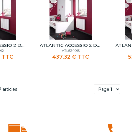
ATLANTIC ACCESSIO 2 DIGITAL 1250W BLANC
ATLANTIC ACCESSIO 2 DIGITAL 1500W BLANC
12
ATL524915
€ TTC
437,32 € TTC
5
7
articles