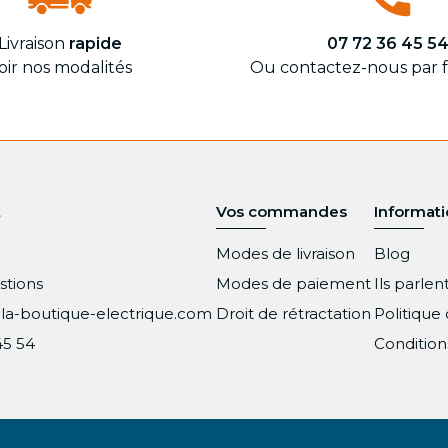
Livraison
rapide
07 72 36 45 5
oir nos modalités
Ou contactez-nous par 
t
Vos commandes
Informat
Modes de livraison
Blog
stions
Modes de paiement
Ils parle
la-boutique-electrique.com
Droit de rétractation
Politique 
45 54
Condition