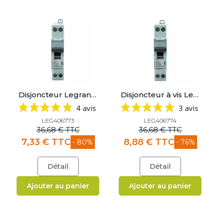
Disjoncteur Legrand 10A - Courbe C
Disjoncteur à vis Legrand DNX3 16A Courbe C - 1 Module - 406774
4 avis
3 avis
LEG406773
LEG406774
36,68 € TTC
36,68 € TTC
7,33 € TTC
8,88 € TTC
- 80%
- 76%
Détail
Détail
Ajouter au panier
Ajouter au panier