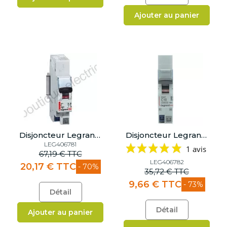
Ajouter au panier
Disjoncteur Legrand 6A - Courbe C
Disjoncteur Legrand 10A - Courbe C
LEG406781
1 avis
67,19 € TTC
LEG406782
20,17 € TTC
- 70%
35,72 € TTC
9,66 € TTC
- 73%
Détail
Détail
Ajouter au panier