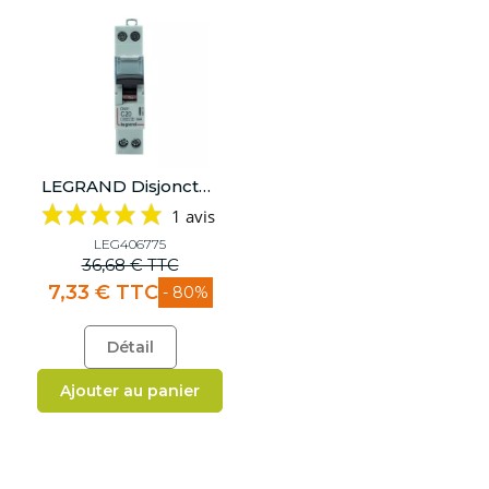
LEGRAND Disjoncteur DNX³ 4500 Vis/Vis U+N 230V~ 20A Courbe C 1 Module - 406775
1 avis
LEG406775
36,68 € TTC
7,33 € TTC
- 80%
Détail
Ajouter au panier