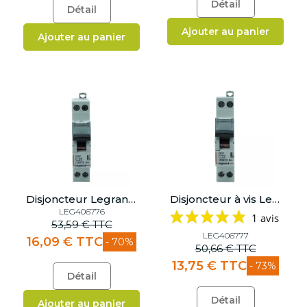
Détail
Détail
Ajouter au panier
Ajouter au panier
Disjoncteur Legrand 25A - Courbe C
Disjoncteur à vis Legrand 32A - Courbe C - 1 module - 406777
LEG406776
1 avis
53,59 € TTC
LEG406777
16,09 € TTC
- 70%
50,66 € TTC
13,75 € TTC
- 73%
Détail
Détail
Ajouter au panier