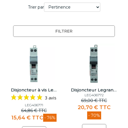
Trier par
FILTRER
Disjoncteur à vis Legrand DNX3 2A - Courbe C - 1 module - 406771
Disjoncteur Legrand 6A - Courbe C
LEG406772
3 avis
69,00 € TTC
LEG406771
20,70 € TTC
64,86 € TTC
- 70%
15,64 € TTC
- 76%