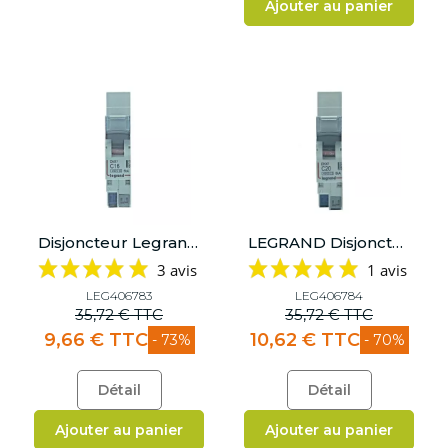
Ajouter au panier
Disjoncteur Legrand 16A - Courbe C
LEGRAND Disjoncteur DNX³ 4500 20A Courbe C Auto/Auto - 406784
3 avis
1 avis
LEG406783
LEG406784
35,72 € TTC
35,72 € TTC
9,66 € TTC
10,62 € TTC
- 73%
- 70%
Détail
Détail
Ajouter au panier
Ajouter au panier