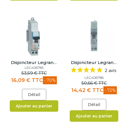
Disjoncteur Legrand 25A - Courbe C
Disjoncteur Legrand DNX3 32A Borne Auto+Vis - Courbe C - 1 module - 406786
LEG406785
2 avis
53,59 € TTC
LEG406786
16,09 € TTC
- 70%
50,66 € TTC
14,42 € TTC
- 72%
Détail
Détail
Ajouter au panier
Ajouter au panier