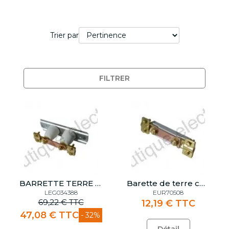
Trier par
FILTRER
BARRETTE TERRE COSGA
Barette de terre cuivre
LEG034388
EUR70508
69,22 € TTC
12,19 € TTC
47,08 € TTC
- 32%