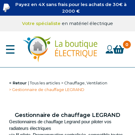
Aller
Payez en 4X sans frais pour les achats de 30€ à
Destockage
au
2000 €
Tableaux & Modulaires
contenu
Appareillages
principal
Votre spécialiste
en matériel électrique
Projecteur LED à prix discount
Ampoules LED à prix discount
Divers
Sécurité incendie
Sonnette et Visiophonie
Accessoires Connexion
Câbles, fileries, gaine vide
Retour
Tous les articles
Chauffage, Ventilation
Boites de dérivation
Gestionnaire de chauffage LEGRAND
Boites générique
Boites LEGRAND
COLSON
Gestionnaire de chauffage LEGRAND
Câbles
Gestionnaires de chauffage Legrand pour piloter vos
radiateurs électriques
via fil pilote. Programmation centralisée, compatible toutes