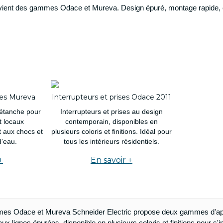
et-vient des gammes Odace et Mureva. Design épuré, montage rapide, c
Disjoncteurs auto
 différentiel auto
Disjoncteurs à vis
 différentiels à vis
Contacteurs
 auto
Télérupteurs
 à vis
Interrupteur horaire et minut
Accessoires de tableau
Parafoudres
'énergie
Prise modulaire
 horaire et minuterie
ses Mureva
Interrupteurs et prises Odace 2011
 de tableau
 étanche pour
Interrupteurs et prises au design
et Différentiel Bi,Tri et Tétra
t locaux
contemporain, disponibles en
t aux chocs et
plusieurs coloris et finitions. Idéal pour
d'eau.
tous les intérieurs résidentiels.
aire
vers
+
En savoir +
ammes Odace et Mureva Schneider Electric propose deux gammes d'appa
 d'énergie
Mise à la terre
ignes épurées, disponible en plusieurs coloris et finitions pour s'in