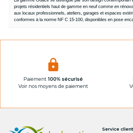
Chauffage, Ventilation
projets résidentiels haut de gamme en neuf comme en rénovat
Coffret de communication Legrand
Radiateurs électriques
aux locaux professionnels, ateliers, garages et espaces extér
Coffret de communication Schneider
Radiateurs électriques ACOVA
conformes à la norme NF C 15-100, disponibles en pose encas
Accessoires coffret de communication
Radiateurs électriques ATLANTIC
Radiateurs electriques THERMOR
Gestionnaire de chauffage LEGRAND
VMC
Destockage
Tableaux & Modulaires
Appareillages
Projecteur LED à prix discount
Paiement
100% sécurisé
Voir nos moyens de paiement
V
Ampoules LED à prix discount
Divers
Sécurité incendie
Sonnette et Visiophonie
Accessoires Connexion
Câbles, fileries, gaine vide
Service clien