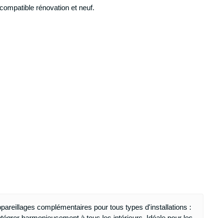
ompatible rénovation et neuf.
erie
reillages complémentaires pour tous types d'installations :
tégrer harmonieusement à tous les intérieurs. Idéale pour les