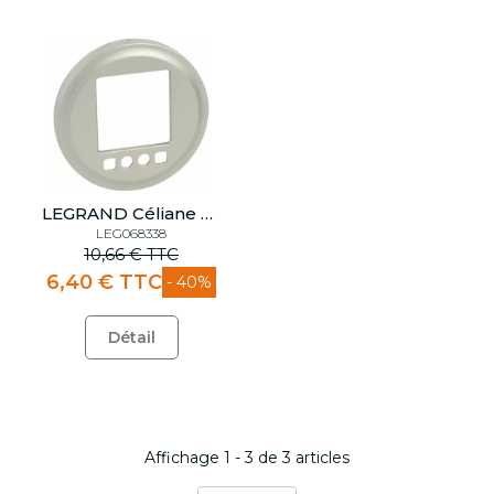
LEGRAND Céliane Enjoliveur interrupteur horaire
LEG068338
10,66 € TTC
6,40 € TTC
- 40%
Détail
Affichage
1
-
3
de
3
articles