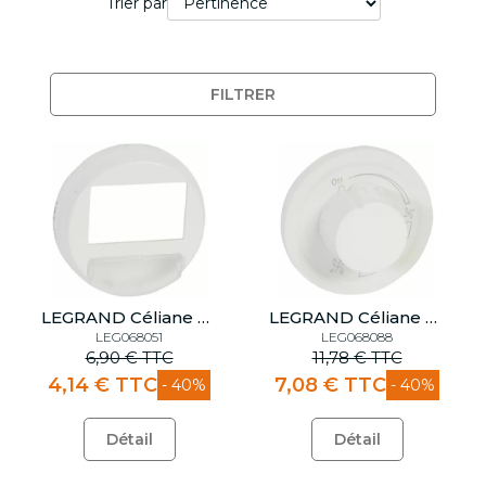
Trier par
FILTRER
LEGRAND Céliane Enjoliveur détecteur de balisage
LEGRAND Céliane Enjoliveur variateur ventilateur
LEG068051
LEG068088
6,90 € TTC
11,78 € TTC
4,14 € TTC
7,08 € TTC
- 40%
- 40%
Détail
Détail