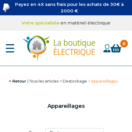
Aller
Payez en 4X sans frais pour les achats de 30€ à
Câbles, fileries, gaine vide
au
2000 €
Boites de dérivation
contenu
Boites générique
principal
Votre spécialiste
en matériel électrique
Boites LEGRAND
COLSON
Câbles
Retour
Tous les articles
Destockage
Appareillages
Appareillages